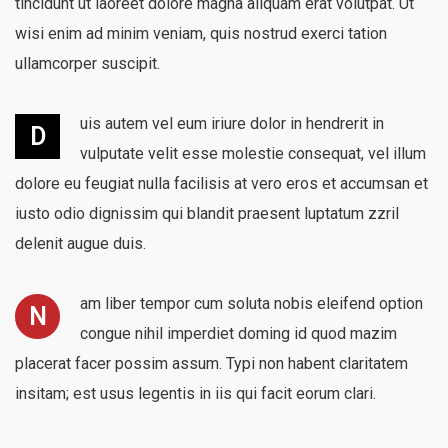
tincidunt ut laoreet dolore magna aliquam erat volutpat. Ut
wisi enim ad minim veniam, quis nostrud exerci tation
ullamcorper suscipit.
uis autem vel eum iriure dolor in hendrerit in
D
vulputate velit esse molestie consequat, vel illum
dolore eu feugiat nulla facilisis at vero eros et accumsan et
iusto odio dignissim qui blandit praesent luptatum zzril
delenit augue duis.
am liber tempor cum soluta nobis eleifend option
N
congue nihil imperdiet doming id quod mazim
placerat facer possim assum. Typi non habent claritatem
insitam; est usus legentis in iis qui facit eorum clari.